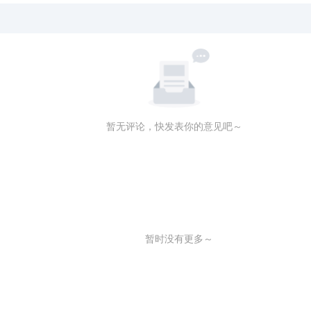
，悬挂灯笼， earthy氛围）
rtains, eclectic chairs, homely ambiance"
椅子，温馨居家氛围）
暂无评论，快发表你的意见吧～
）托管于旨在盈利或募捐的网站或应用程序。若需将此模型及其衍
台发布文章或出版物中使用图片等），请联系原作者授权。
下，不得直接销售此模型生成的图片。
容。请确保将模型用于正面积极用途，遵守法律和道德准则。
流使用，禁止商业用途。
者不承担任何责任。
暂时没有更多～
明原作者。感谢您对模型制作者的尊重和理解