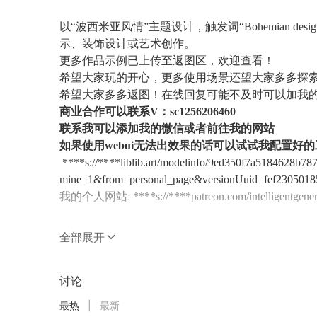
以“波西米亚风情”主题设计，触发词“Bohemian d
示、装饰设计或艺术创作。
更多作品示例已上传至返图区，欢迎查看！
希望大家玩的开心，更多使用场景还望大家多多探
希望大家多多返图！
在线回复可能不及时可以加我的群进
商业合作可以联系V：sc1256206460
联系我可以添加我的微信或者前往我的网站
如果使用webui无法出效果的话可以试试我配置好
****s://****liblib.art/modelinfo/9ed350f7a5184628b7
mine=1&from=personal_page&versionUuid=fef2305018
我的个人网站
:
****s://****patreon.com/intelligentgener
推荐参数：
全部展开
"Bohemian design style, cozy dining room, warm yello
讨论
（波西米亚设计风格，温馨餐厅，温暖黄色墙壁，
"Bohemian design style, rustic wooden table, colorfu
最热
|
最新