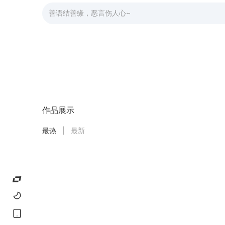
（波西米亚设计风格，乡村木质餐桌，色彩鲜艳编织餐垫
"Bohemian design style, charming interior, striped cu
（波西米亚设计风格，迷人室内，条纹窗帘，混搭
————————————————————
模型用途声明：
1. 请勿将此模型及其衍生版本（如融合模型版本
作品展示
商业目的（如生成式服务、图片销售、在短视频平
最热
|
最新
2. 未经充分人工修改以使其成为独立作品的情况
3. 请勿利用该模型故意制作或传播非法或有害内
4. 此模型及生成图片仅供个人娱乐、科研和兴趣交
对于任何法律后果，使用者将自行承担责任，原作
此声明适用于所有版本，并请在使用融合模型时注