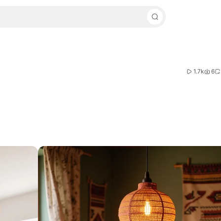
1.7k
6