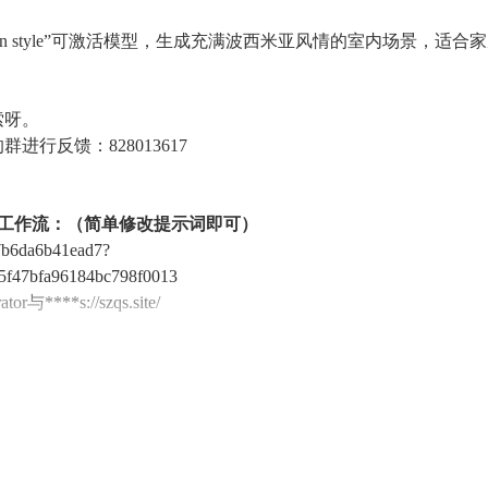
esign style”可激活模型，生成充满波西米亚风情的室内场景，适合
索呀。
行反馈：828013617
的工作流：（简单修改提示词即可）
87b6da6b41ead7?
5f47bfa96184bc798f0013
ator与****s://szqs.site/
w walls, wooden beams, intricate tapestry"
木质横梁，精美挂毯）
l woven placemats, hanging lantern, earthy vibe"