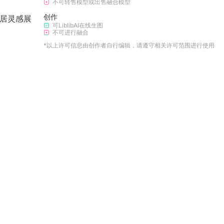
不可转售模型或出售融合模型
创作
家居灵感展
可
LiblibAI在线生图
不可
进行融合
*以上许可信息由创作者自行编辑，请遵守相关许可范围进行使用