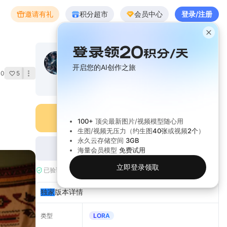
邀请有礼
积分超市
会员中心
登录/注册
20
登录领
积分/天
弑迁士
关注
开启您的AI创作之旅
Lib认证作者
0
5
1.2k
2.1k
913.4k
26.2k
非会员
试用
8
次
去图片生成
去WebUI生成
100+
顶尖最新图片/视频模型随心用
生图/视频无压力（约生图
40张
或视频
2个
）
永久云存储空间
3GB
加入收藏
会员下载
(
292.23MB
)
海量会员模型
免费试用
立即登录领取
已验证：
2025/07/22
内容由 AI 生成
独家
版本详情
类型
LORA