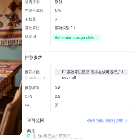
是否原创
原创
在线生成数
1.7k
下载量
6
基础算法
基础模型 F.1
触发词
Bohemian design style
推荐参数
推荐搭配
F.1基础算法模型-哩布在线可运行_F.1-
Checkpoint
dev-fp8
推荐权重
0.8
CFG
3.5
VAE
无
许可范围
创作与商用规则说明
商用
生成内容
仅会员
可商用