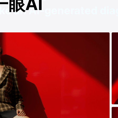
一眼AI
ike an AI-generated di