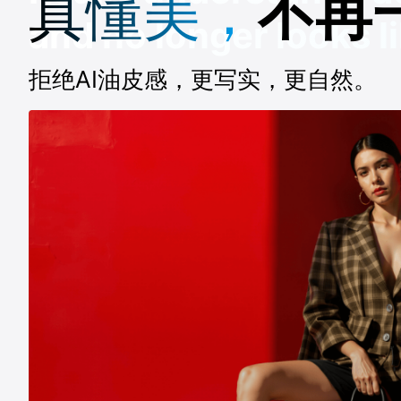
真懂美，
不再
and no longer looks l
拒绝AI油皮感，更写实，更自然。