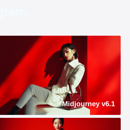
agram.
Midjourney v6.1