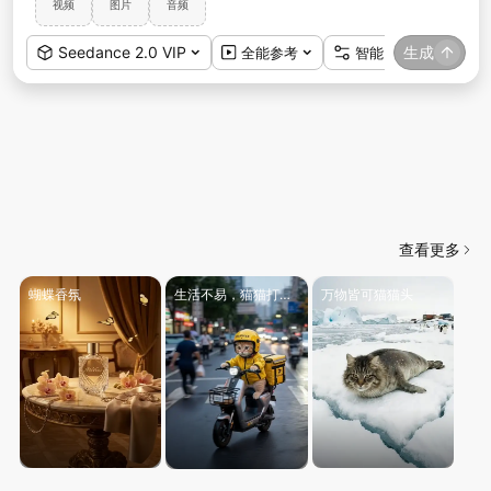
音频
视频
图片
Seedance 2.0 VIP
全能参考
智能比例
生成
720p
5s
|
|
查看更多
蝴蝶香氛
生活不易，猫猫打工
万物皆可猫猫头
叹气